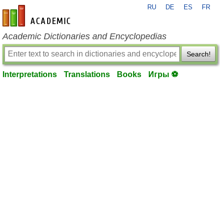
RU
DE
ES
FR
en-academic.com
Academic Dictionaries and Encyclopedias
Search!
Interpretations
Translations
Books
Игры ⚽