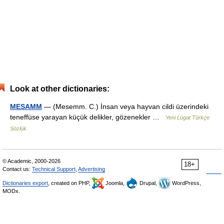
Look at other dictionaries:
MESAMM
— (Mesemm. C.) İnsan veya hayvan cildi üzerindeki
teneffüse yarayan küçük delikler, gözenekler …
Yeni Lügat Türkçe
Sözlük
© Academic, 2000-2026
18+
Contact us:
Technical Support
,
Advertising
Dictionaries export
, created on PHP,
Joomla,
Drupal,
WordPress,
MODx.